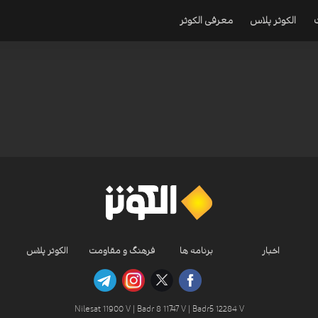
الکوثر پلاس
معرفی الکوثر
اخبار
برنامه ها
فرهنگ و مقاومت
الکوثر پلاس
Nilesat 11900 V | Badr 8 11747 V | Badr5 12284 V