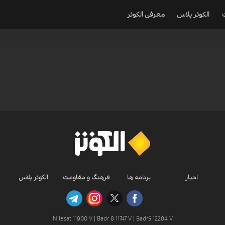
الکوثر پلاس
معرفی الکوثر
اخبار
برنامه ها
فرهنگ و مقاومت
الکوثر پلاس
Nilesat 11900 V | Badr 8 11747 V | Badr5 12284 V