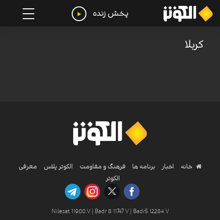
پخش زنده
کربلا
خانه
اخبار
برنامه ها
فرهنگ و مقاومت
الکوثر پلاس
معرفی
الکوثر
Nilesat 11900 V | Badr 8 11747 V | Badr5 12284 V