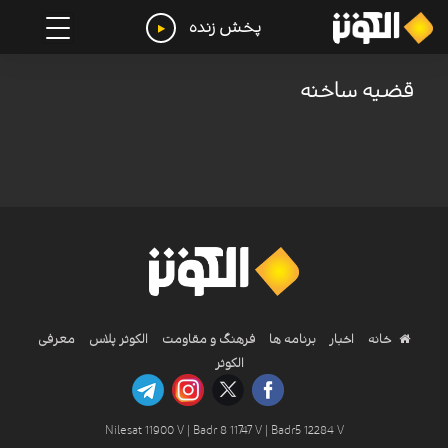
پخش زنده
قضیه ساخنه
خانه
اخبار
برنامه ها
فرهنگ و مقاومت
الکوثر پلاس
معرفی
الکوثر
Nilesat 11900 V | Badr 8 11747 V | Badr5 12284 V