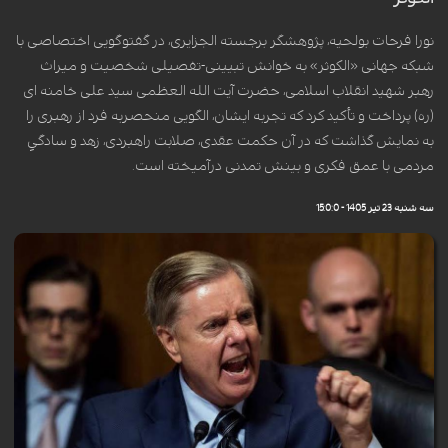
نورا فرحات بولحیه، پژوهشگر برجسته الجزایری، در گفتوگویی اختصاصی با
شبکه جهانی «الکوثر» به خوانش تبیینی-تفصیلی شخصیت و میراث
رهبر شهید انقلاب اسلامی، حضرت آیت الله العظمی سید علی خامنه ای
(ره) پرداخت و تأکید کرد که تجربه ایشان، الگویی منحصربه فرد از رهبری را
به نمایش گذاشت که در آن حکمت عقدی، صلابت راهبردی، زهد و سادگیِ
مردمی با عمق فکری و بینش تمدنی درآمیخته است.
سه شنبه 23 تیر 1405 - 15:0:0