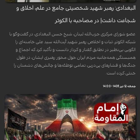
البغدادی: رهبر شهید شخصیتی جامع در علم، اخلاق و
شجاعت داشت| در مصاحبه با الکوثر
عضو شورای مرکزی حزب‌الله لبنان، شیخ حسن البغدادی، در گفت‌وگو با
شبکه الکوثر، ثبات و اخلاص رهبر شهید آیت‌الله سید علی خامنه‌ای را
الگویی بی‌نظیر در تطابق گفتار و کردار دانست و تأکید کرد که اجماع و
همبستگی همه‌جانبه مردم ایران حول محور رهبری ایشان، در طول
جنگ‌ها و فشارهای پی‌درپی، تمامی توطئه‌ها و چالش‌های دشمنان را
خنثی کرده است.
جمعه 12 تیر 1405 - 14:0:0