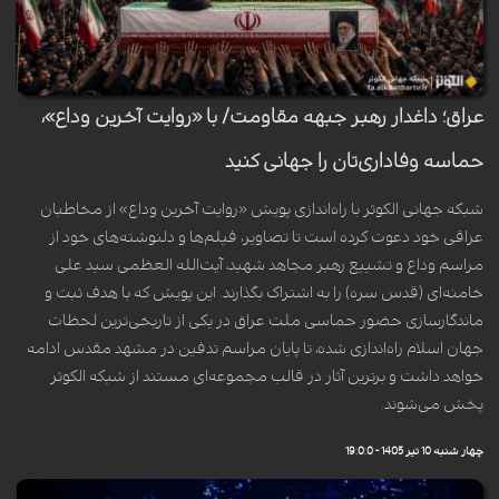
عراق؛ داغدار رهبر جبهه مقاومت/ با «روایت آخرین وداع»،
حماسه وفاداری‌تان را جهانی کنید
شبکه جهانی الکوثر با راه‌اندازی پویش «روایت آخرین وداع» از مخاطبان
عراقی خود دعوت کرده است تا تصاویر، فیلم‌ها و دلنوشته‌های خود از
مراسم وداع و تشییع رهبر مجاهد شهید، آیت‌الله العظمی سید علی
خامنه‌ای (قدس سره) را به اشتراک بگذارند. این پویش که با هدف ثبت و
ماندگارسازی حضور حماسی ملت عراق در یکی از تاریخی‌ترین لحظات
جهان اسلام راه‌اندازی شده، تا پایان مراسم تدفین در مشهد مقدس ادامه
خواهد داشت و برترین آثار در قالب مجموعه‌ای مستند از شبکه الکوثر
پخش می‌شوند.
چهار شنبه 10 تیر 1405 - 19:0:0