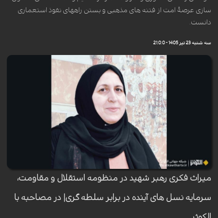
سازی عرصهٔ امت از فتنه های مذهبی و بستن راههای نفوذ استعماری
دانست.
سه شنبه 23 تیر 1405 - 21:0:0
میراث فکری رهبر شهید در منظومه استقلال و مقاومت،
سرمایه نسل های آینده در برابر سلطه گری| در مصاحبه با
الکوثر