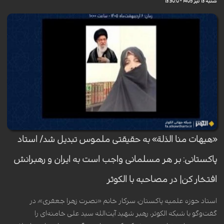
شنبه 13 تیر 1405 - 13:30:0
«هیهات منا الذلة» به حقیقتی ملموس تبدیل شد/ استاد
پاکستانی: بر هر مسلمانی واجب است به ایران و رهبرانش
افتخار کن| در مصاحبه با الکوثر
استاد حوزه علمیه پاکستان، سرکار خانم «نصرت زهرا جعفری»، در
گفت‌وگو با شبکه الکوثر، رهبر شهید آیت‌الله سید علی خامنه‌ای را