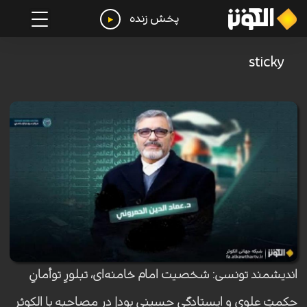
پخش زنده
sticky
اندیشمند تونسی: شخصیت امام خامنه‌ای، تبلورِ توأمانِ
حکمتِ علوی و ایستادگی حسینی بود| در مصاحبه با الکوثر