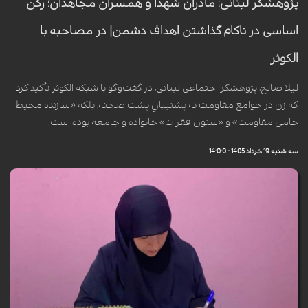
پژوهشگر لبنانی: مادران شهدا و همسران مجاهدان؛ رکن
اساسی در ناکام گذاشتن اهداف دشمن| در مصاحبه با
الکوثر
لیلا صالح، پژوهشگر اجتماعی لبنانی، در گفت‌وگو با شبکه الکوثر تأکید کرد
که زن در جوامع مقاومت نه پشتیبانِ پشت صحنه، بلکه «سازنده محیط
حامی مقاومت» و «ستون فقرات» خانواده و جامعه بوده است.
سه شنبه 19 خرداد 1405 - 14:0:0