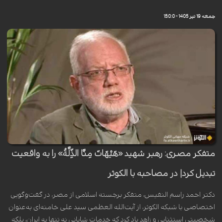
جمعه 19 تیر 1405 - 15:0:0
متفکر مصری: رهبر شهید «هَیْهَاتَ مِنَّا الذِّلَّةُ» را به واقعیت
تبدیل کرد| در مصاحبه با الکوثر
دکتر احمد راسم النفیس، متفکر برجسته اسلامی از مصر، در گفت‌وگویی
اختصاصی با شبکه الکوثر، از آیت‌الله العظمی سید علی خامنه‌ای به‌عنوان
شخصیتی استثنایی و زاهد یاد کرد که خدمات شایانی نه تنها به ایران، بلکه