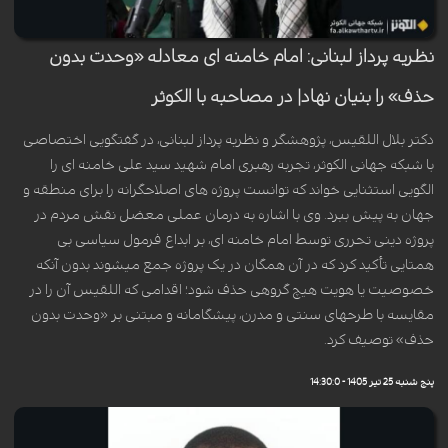
نظریه پرداز لبنانی: امام خامنه ای معادله «وحدت بدون
حذف» را بنیان نهاد| در مصاحبه با الکوثر
دکتر بلال اللقیس، پژوهشگر و نظریه پرداز لبنانی، در گفتگویی اختصاصی
با شبکه جهانی الکوثر، تجربه رهبری امام شهید سید علی خامنه ای را
الگویی استثنایی خواند که توانست پروژه های اصلاحگرانه را برای منطقه و
جهان به پیش ببرد. وی با اشاره به درمان عملی معضل نقش مردم در
پروژه دینی تحرری توسط امام خامنه ای، بر ابداع فرمول سیاسی بی
همتایی تأکید کرد که در آن همگان در یک پروژه جمع میشوند بدون آنکه
خصوصیت یا هویت هیچ گروهی حذف شود؛ اقدامی که اللقیس آن را در
مقایسه با طرحهای سنتی و مدرن، پیشگامانه و مبتنی بر «وحدت بدون
حذف» توصیف کرد.
پنج شنبه 25 تیر 1405 - 14:30:0