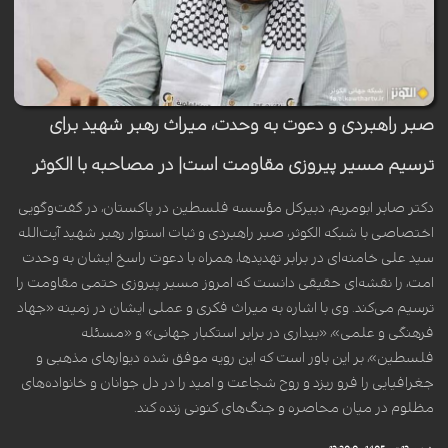
صبر راهبردی و دعوت به وحدت، میراث رهبر شهید برای
ترسیم مسیر پیروزی مقاومت است| در مصاحبه با الکوثر
دکتر صابر ابومریم، دبیرکل مؤسسه فلسطین در پاکستان، در گفت‌وگویی
اختصاصی با شبکه الکوثر، صبر راهبردی و ثبات استوار رهبر شهید آیت‌الله
سید علی خامنه‌ای در برابر تهدیدها، همراه با دعوت راسخ ایشان به وحدت
امت، را نقشه‌ای حقیقی دانست که امروز مسیر پیروزی حتمی مقاومت را
ترسیم می‌کند. وی با اشاره به میراث فکری و عملی ایشان در زمینه «جهاد
فرهنگی و علمی»، «بیداری در برابر استکبار جهانی» و «مسئله
فلسطین»، بر این باور است که این رویه موفق شده دیوارهای مذهبی و
جغرافیایی را فرو ریزد و روح شجاعت و امید را در دل جوانان و خانواده‌های
مظلوم در میان محاصره و جنگ‌های کنونی زنده کند.