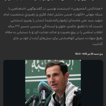
«عمادالدین الحمرونی»، اندیشمند تونسی، در گفت‌وگویی اختصاصی با
شبکه جهانی «الکوثر»، ضمن تحلیل ابعاد فکری و راهبردیِ شخصیت امام
شهید، سید علی خامنه‌ای (رضوان‌الله‌علیه)، ایشان را رهبری استثنایی
دانست که با تلفیق حکمتِ علوی و ایستادگیِ حسینی، مسیر ۳۷ ساله
انقلاب اسلامی را در پرتوِ بصیرت و عدالت هدایت کرد و با دستیابی به مقام
رفیع شهادت، میراثی الهام‌بخش برای نسل‌های آینده از خود بر جای
گذاشت.
پنج شنبه 25 تیر 1405 - 15:0:0