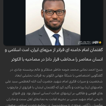
گفتمان امام خامنه ای فراتر از مرزهای ایران، امت اسلامی و
انسان معاصر را مخاطب قرار داد| در مصاحبه با الکوثر
شیخ احمد تجانی محمد جرمه خاطر، متفکر و عالم برجسته چادی، در
گفتگویی اختصاصی با شبکهٔ جهانی الکوثر، به قرائت تحلیلی ابعاد
شخصیت و میراث فکری امام شهید، حضرت آیت الله العظمی سید علی
خامنهای (ره) پرداخت و تأکید کرد که گفتمان ایشان با فراروی از چارچوب
های قومی و طائفی، بر ارزشهای عدالت انسانی استوار بود. وی فتوای
تاریخی امام شهید مبنی بر تحریم اهانت به نمادهای اهل سنت و مادران
مؤمنان را گامی محوری و سرنوشتساز در تحکیم وحدت اسلامی، مصون