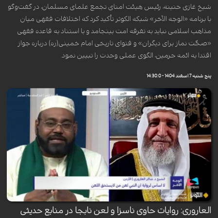
شیخ غازی حنینه، رئیس هیئت امنای تجمع علمای مسلمان، در گفت‌وگو
با برنامه «الوجه الآخر» شبکه الکوثر تأکید کرد که اختلافات فقهی میان
مذاهب اسلامی نباید به تفرقه امت بینجامد و با استناد به قاعده فقهی
«صحّت نماز برای دیگران» و فتوای تاریخی امام خمینی(ره) درباره جواز
اقتدا به ائمه حرمین، الگوی عملی وحدت را تبیین نمود.
پنج شنبه 7 اسفند 1404 - 14:30:0
العاروری: روایات حاوی ناسزا و لعن نابجا در منابع حدیثی