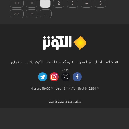
>>
>
1
2
3
4
5
<<
<
...
خانه
اخبار
برنامه ها
فرهنگ و مقاومت
الکوثر پلاس
معرفی
الکوثر
Nilesat 11900 V | Badr 8 11747 V | Badr5 12284 V
تمامی حقوق محفوظ است