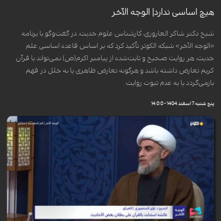
هیچ اساسی ندارد| الوجه الآخر
شیخ دکتر شاکر العاروری، کارشناس علوم حدیث، در گفت‌وگو با برنامه
«الوجه الآخر» شبکه الکوثر تأکید کرد که بر اساس قاعده اساسی علم
حدیث، هر روایت صحیح و ثابت‌شده از پیامبر اکرم(ص) نمی‌تواند با قرآن
کریم تعارض داشته باشد و هرگونه تعارض ظاهری یا به خلل در فهم
بازمی‌گردد یا به عدم ثبوت روایت.
پنج شنبه 7 اسفند 1404 - 14:0:0