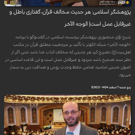
پژوهشگر اسلامی: هر حدیث مخالف قرآن، گفتاری باطل و
غیرقابل عمل است| الوجه الآخر
شیخ لؤی منصوری، پژوهشگر برجسته اسلامی، در گفت‌وگو با برنامه
«الوجه الآخر» شبکه الکوثر با تأکید بر مرجعیت مطلق قرآن در مکتب
اهل‌بیت(ع)، تصریح کرد هر حدیثی که مخالف کتاب خدا باشد حتی اگر از
نظر سند صحیح باشد، مردود و غیرقابل عمل است و این قاعده اساسی در
اصول حدیثی امامیه، ضامن حفظ وحدت روش و صداقت دین به شمار
می‌رود.
پنج شنبه 7 اسفند 1404 - 13:30:0