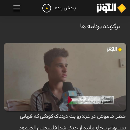
پخش زنده
برگزيده برنامه ها
خطر خاموش در غزه؛ روایت دردناک کودکی که قربانی
بمب‌های برجای‌مانده از جنگ شد| فلسطین الصمود