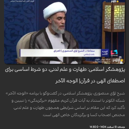
پژوهشگر اسلامی: طهارت و علم لدنی، دو شرط اساسی برای
اصطفای الهی در قرآن| الوجه الآخر
شیخ لؤی منصوری، پژوهشگر اسلامی، در گفت‌وگو با برنامه «الوجه الآخر»
شبکه الکوثر با استناد به آیات قرآن کریم، مفهوم «برگزیدگی» را تبیین و
تأکید کرد که این مقام بر اساس شرایطی همچون طهارت و علم لدنی،
مختص اصحاب کسا و برگزیدگان خاص الهی است.
جمعه 8 اسفند 1404 - 14:30:0