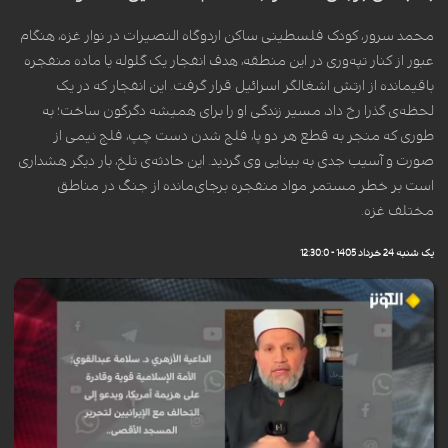
محمد سرور، کودک فلسطینی ساکن اردوگاه النصیرات در نوار غزه، هنگام
عبور از کنار تپه‌وری در این منطقه، هدف انفجار یک گلوله یا ماده منفجره
باقیمانده از ارتش اشغالگر اسرائیل قرار گرفت. این انفجار که در یک
لحظه‌ی گذرا رخ داد، مسیر زندگی او را برای همیشه دگرگون ساخت؛ به
طوری که منجر به قطع هر دو پا، فلج شدن دست چپ، فلج نیمی از
صورت و آسیب جدی به بینایی وی گردید. این حادثه‌ی تلخ، بار دیگر هشداری
است بر خطر مستمر مواد منفجره برجای‌مانده از جنگ در مناطق
مختلف غزه.
یک شنبه 24 خرداد 1405 - 12:30:0