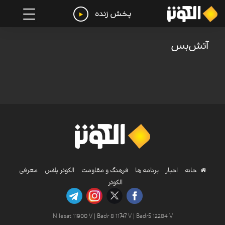
پخش زنده
آتش‌بس
خانه
اخبار
برنامه ها
فرهنگ و مقاومت
الکوثر پلاس
معرفی
الکوثر
Nilesat 11900 V | Badr 8 11747 V | Badr5 12284 V