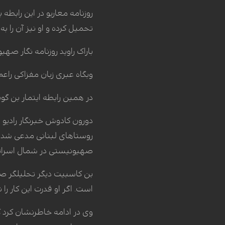
روزنامه معاریو در این رابط
تحمیل کرده و او نیز آن را به
باراک راوید روزنامه نگار صه
وبگاه عبری زبان مفزاکی راعم
در همین رابطه ایتمار بن گو
دورون کادوش خبرنگار رادیو
روستاهای لبنانی مدعی شد که
صهیونیستی در شمال اسرائی
بن کاسبیت دیگر تحلیلگر صهی
است. اگر او قدرت این کار را ن
وی در ادامه خاطرنشان کرد که