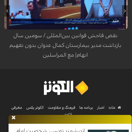
۱۴۰۳) و در حین انجام وظیفه بازداشت شده، اکنون سومین سال بازداشت خود را
بدون هیچ اتهام و محاکمه‌ای سپری می‌کند. او بر اساس گزارش اسیران آزادشده،
از همان لحظات نخست بازداشت، مورد ضرب‌وشتم شدید، شکنجه و تحقیر
قرار گرفته است.
نقض فاحش قوانین بین‌المللی / سومین سال
بازداشت مدیر بیمارستان کمال عدوان بدون تفهیم
اتهام| مع المراسلین
خانه
اخبار
برنامه ها
فرهنگ و مقاومت
الکوثر پلاس
معرفی
الکوثر
اندیشمند تونسی: شخصیت امام